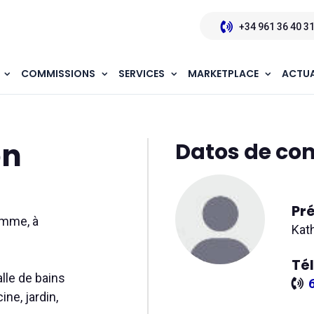
+34 961 36 40 3
COMMISSIONS
SERVICES
MARKETPLACE
ACTUA
n location
on
Datos de co
Pr
emme, à
Kat
Té
alle de bains
ne, jardin,