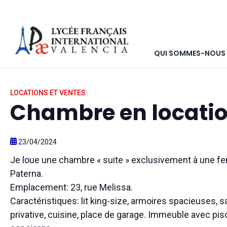
QUI SOMMES-NOUS
Accueil
>
Marketplace
>
Anuncios clasificados
>
Chambre e
LOCATIONS ET VENTES
Chambre en locati
23/04/2024
Je loue une chambre « suite » exclusivement à une f
Paterna.
Emplacement: 23, rue Melissa.
Caractéristiques: lit king-size, armoires spacieuses, s
privative, cuisine, place de garage. Immeuble avec pisci