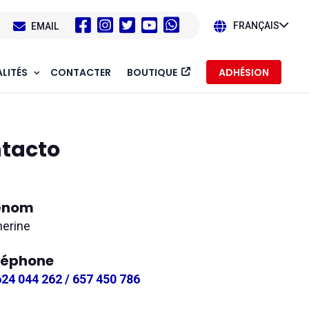
1
EMAIL
FRANÇAIS
LITÉS
CONTACTER
BOUTIQUE
ADHÉSION
ntacto
énom
herine
léphone
624 044 262 / 657 450 786