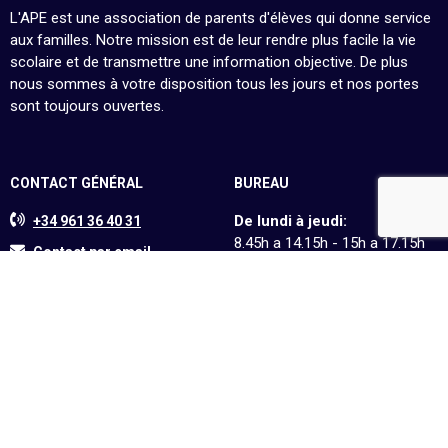
L'APE est une association de parents d'élèves qui donne service
aux familles. Notre mission est de leur rendre plus facile la vie
scolaire et de transmettre une information objective. De plus
nous sommes à votre disposition tous les jours et nos portes
sont toujours ouvertes.
CONTACT GÉNÉRAL
BUREAU
De lundi à jeudi:
+34 961 36 40 31
8.45h a 14.15h - 15h a 17.15h
Contact par email
Vendredi:
Liceo Francés de Valencia
8.45h à 13.30h - 14.15h à
Carrer Orenga, 20
17.15h
46980 Paterna, Valencia
CONTACT PAR DOMAINES