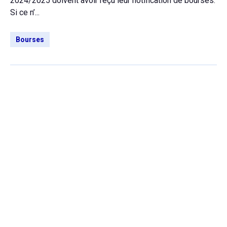
2024/2025 doivent avoir reçu leur notification de bourses.
Si ce n’...
Bourses