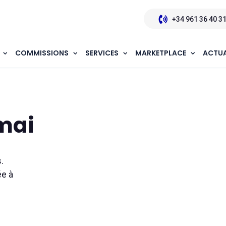
+34 961 36 40 3
COMMISSIONS
SERVICES
MARKETPLACE
ACTUA
 mai
.
ée à