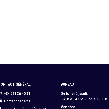
CONTACT GÉNÉRAL
BUREAU
De lundi à jeudi:
+34 961 36 40 31
8.45h a 14.15h - 15h a 17.15h
Contact par email
Vendredi:
Liceo Francés de Valencia