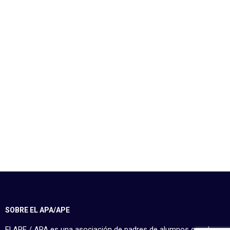
SOBRE EL APA/APE
El APE / APA es una asociación de padres de alumnos que da