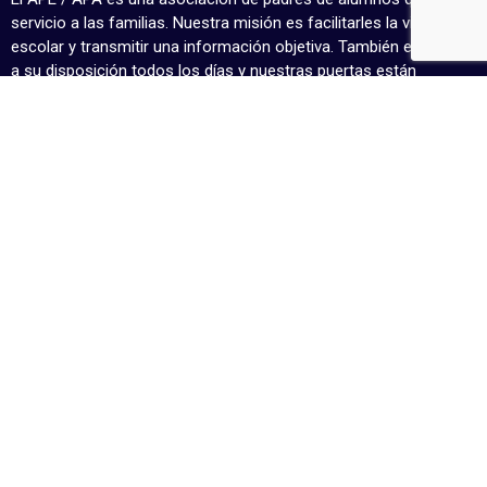
servicio a las familias. Nuestra misión es facilitarles la vida
escolar y transmitir una información objetiva. También estamos
a su disposición todos los días y nuestras puertas están
siempre abiertas.
CONTACTO GENERAL
DESPACHO
De lunes a a jueves:
+34 961 36 40 31
8.45h a 14.15h - 15h a 17.15h
Contacto por email
Viernes:
Liceo Francés de Valencia
8.45h a 13.30h - 14.15h a
Carrer Orenga, 20
17.15h
46980 Paterna, Valencia
CONTACTO POR AREAS
Act. Extraescolares
Coro