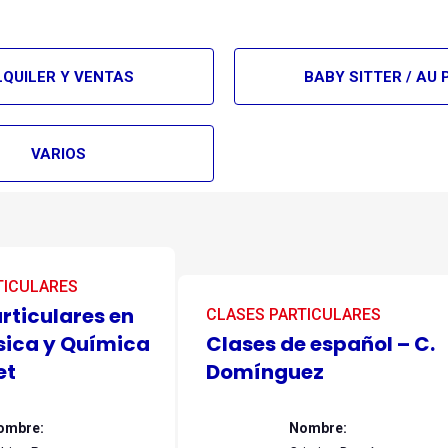
LQUILER Y VENTAS
BABY SITTER / AU 
VARIOS
TICULARES
rticulares en
CLASES PARTICULARES
sica y Química
Clases de español – C.
et
Domínguez
ombre:
Nombre: