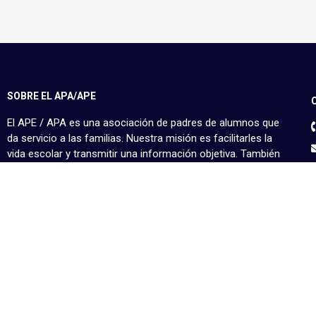
SOBRE EL APA/APE
El APE / APA es una asociación de padres de alumnos que
da servicio a las familias. Nuestra misión es facilitarles la
vida escolar y transmitir una información objetiva. También
estamos a su disposición todos los días y nuestras puertas
están siempre abiertas.
MIEMBRO DE: