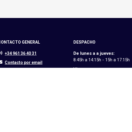
CONTACTO GENERAL
DESPACHO
De lunes a a jueves:
+34 961 36 40 31
8.45h a 14.15h - 15h a 17.15h
Contacto por email
Viernes:
Liceo Francés de Valencia
8.45h a 13.30h - 14.15h a 17.1
Carrer Orenga, 20
46980 Paterna, Valencia