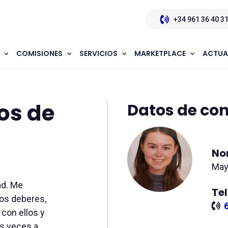
+34 961 36 40 3
COMISIONES
SERVICIOS
MARKETPLACE
ACTUA
ara niños de todas las edades
os de
Datos de co
No
May
ad. Me
Te
los deberes,
 con ellos y
s veces a