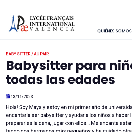
QUIÉNES SOMOS
Inicio
>
Marketplace
>
Anuncios clasificados
>
Babysitter p
BABY SITTER / AU PAIR
Babysitter para niñ
todas las edades
13/11/2023
Hola! Soy Maya y estoy en mi primer año de universid
encantaría ser babysitter y ayudar a los niños a hacer 
prepararles la cena, jugar con ellos… Me encanta estar
tengo dos hermanos más pequeños y he cuidado otra