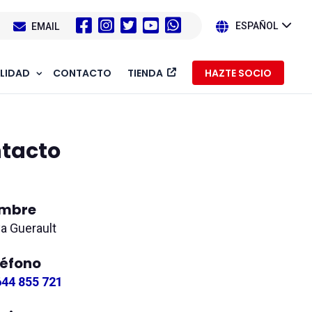
1
EMAIL
ESPAÑOL
LIDAD
CONTACTO
TIENDA
HAZTE SOCIO
ntacto
mbre
a Guerault
léfono
644 855 721