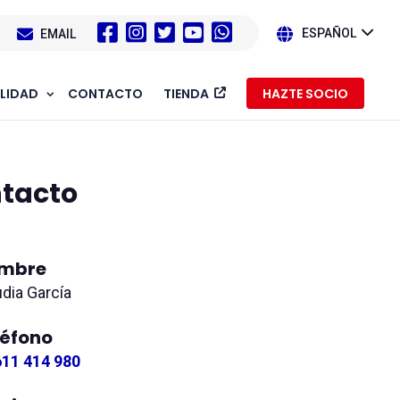
1
EMAIL
ESPAÑOL
LIDAD
CONTACTO
TIENDA
HAZTE SOCIO
ntacto
mbre
udia García
léfono
611 414 980