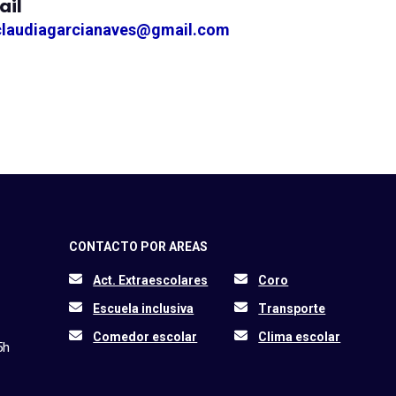
ail
claudiagarcianaves@gmail.com
CONTACTO POR AREAS
Act. Extraescolares
Coro
Escuela inclusiva
Transporte
Comedor escolar
Clima escolar
5h