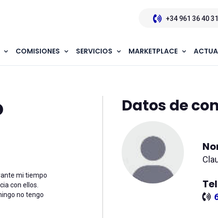
+34 961 36 40 3
COMISIONES
SERVICIOS
MARKETPLACE
ACTUA
jo como baby-sitter
o
Datos de co
No
Cla
urante mi tiempo
Te
ia con ellos.
omingo no tengo