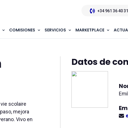
+34 961 36 40 3
COMISIONES
SERVICIOS
MARKETPLACE
ACTUA
epaso en verano
n
Datos de co
No
Emi
 vie scolaire
Em
epaso, mejora
verano. Vivo en