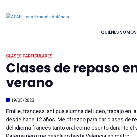
QUIÉNES SOMOS
Inicio
>
Marketplace
>
Anuncios clasificados
>
Clases de r
CLASES PARTICULARES
Clases de repaso e
verano
19/05/2023
Emilie, francesa, antigua alumna del liceo, trabajo en la
desde hace 12 años. Me ofrezco para dar clases de r
del idioma francés tanto oral como escrito durante el 
Paterna pero me desplazo hasta Valencia en metro.