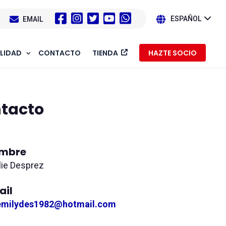
1
EMAIL
ESPAÑOL
LIDAD
CONTACTO
TIENDA
HAZTE SOCIO
ntacto
mbre
lie Desprez
ail
emilydes1982@hotmail.com