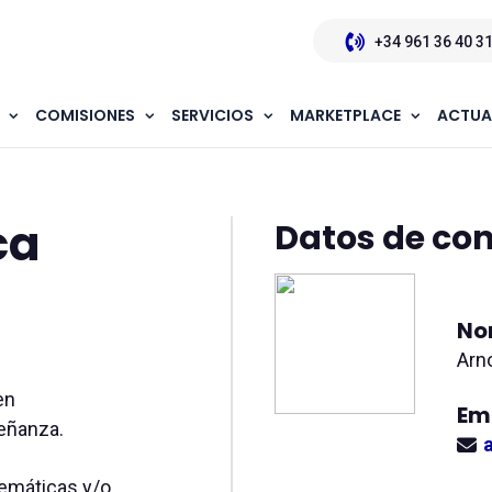
+34 961 36 40 3
COMISIONES
SERVICIOS
MARKETPLACE
ACTUA
 y Física Química
ca
Datos de co
No
Arn
en
Em
eñanza.
emáticas y/o