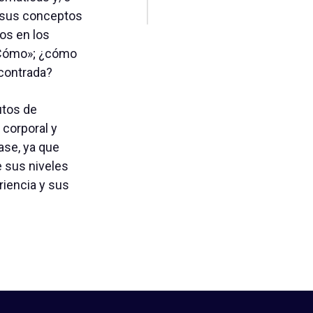
y sus conceptos
os en los
 «Cómo»; ¿cómo
contrada?
utos de
 corporal y
lase, ya que
 sus niveles
riencia y sus