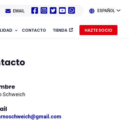
1
EMAIL
ESPAÑOL
LIDAD
CONTACTO
TIENDA
HAZTE SOCIO
ntacto
mbre
o Schweich
ail
arnoschweich@gmail.com