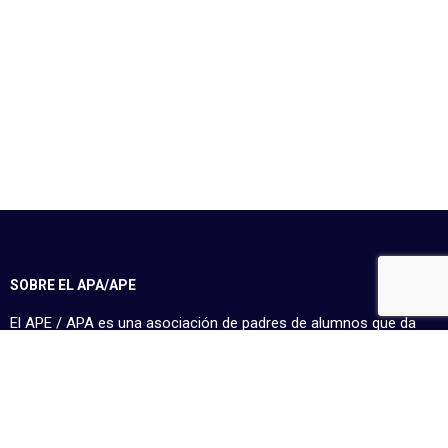
SOBRE EL APA/APE
El APE / APA es una asociación de padres de alumnos que da
servicio a las familias. Nuestra misión es facilitarles la vida
escolar y transmitir una información objetiva. También estamos
a su disposición todos los días y nuestras puertas están
siempre abiertas.