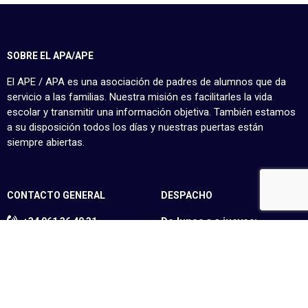
SOBRE EL APA/APE
El APE / APA es una asociación de padres de alumnos que da
servicio a las familias. Nuestra misión es facilitarles la vida
escolar y transmitir una información objetiva. También estamos
a su disposición todos los días y nuestras puertas están
siempre abiertas.
CONTACTO GENERAL
DESPACHO
De lunes a a jueves:
+34 961 36 40 31
8.45h a 14.15h - 15h a 17.15h
Contacto por email
Viernes:
Liceo Francés de Valencia
8.45h a 13.30h - 14.15h a
Carrer Orenga, 20
17.15h
46980 Paterna, Valencia