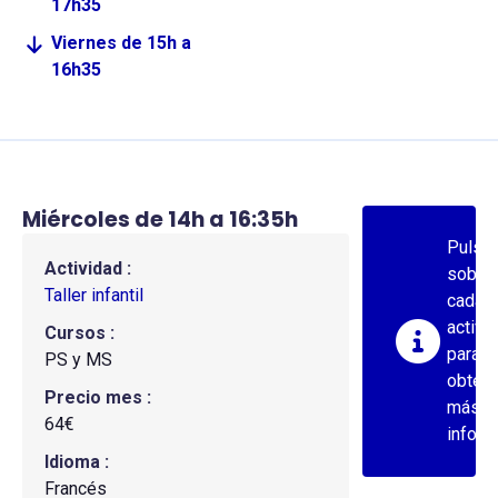
17h35
Viernes de 15h a
16h35
Miércoles de 14h a 16:35h
Pulsa
Actividad
sobre
Taller infantil
cada
activi
Cursos
para
PS y MS
obten
Precio mes
más
64€
inform
Idioma
Francés